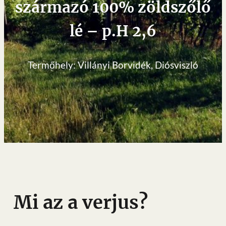
származó 100% zöldszőlő
lé – p.H 2,6
Termőhely: Villányi Borvidék, Diósviszló
Mi az a verjus?