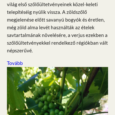
világ első szőlőültetvényeinek közel-keleti
telepítéséig nyúlik vissza. A zöldszőlő
megjelenése előtt savanyú bogyók és éretlen,
még zöld alma levét használták az ételek
savtartalmának növelésére, a verjus ezekben a
szőlőültetvényekkel rendelkező régiókban vált
népszerűvé.
Tovább