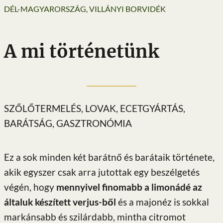
DÉL-MAGYARORSZÁG, VILLÁNYI BORVIDÉK
A mi történetünk
SZŐLŐTERMELÉS, LOVAK, ECETGYÁRTÁS,
BARÁTSÁG, GASZTRONÓMIA
Ez a sok minden két barátnő és barátaik története,
akik egyszer csak arra jutottak egy beszélgetés
végén, hogy
mennyivel finomabb a limonádé az
általuk készített verjus-ből
és a majonéz is sokkal
markánsabb és szilárdabb, mintha citromot